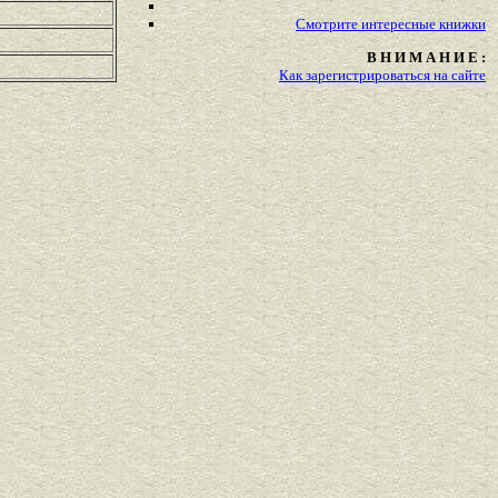
Смотрите
интересные
книжки
В Н И М А Н И Е :
Как зарегистрироваться на сайте