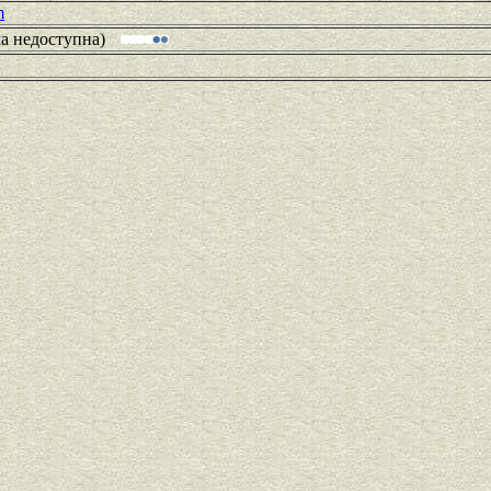
m
ка недоступна)