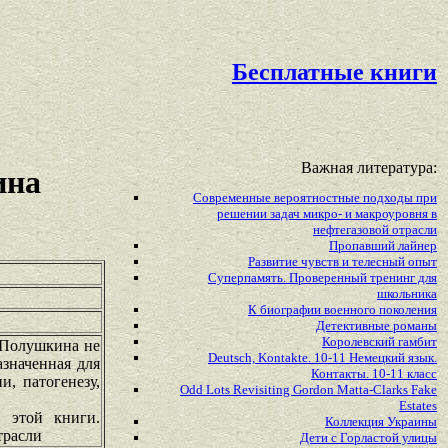
Бесплатные книги
Важная литература:
ина
Современные вероятностные подходы при
решении задач микро- и макроуровня в
нефтегазовой отрасли
Пропавший лайнер
Развитие чувств и телесный опыт
Суперпамять. Проверенный тренинг для
школьника
К биографии военного поколения
Детективные романы
Королевский гамбит
 Полушкина не
Deutsch, Kontakte. 10-11 Немецкий язык.
азначенная для
Контакты. 10-11 класс
, патогенезу,
Odd Lots Revisiting Gordon Matta-Clarks Fake
Estates
м этой книги.
Коллекция Украины
трасли
Дети с Горластой улицы