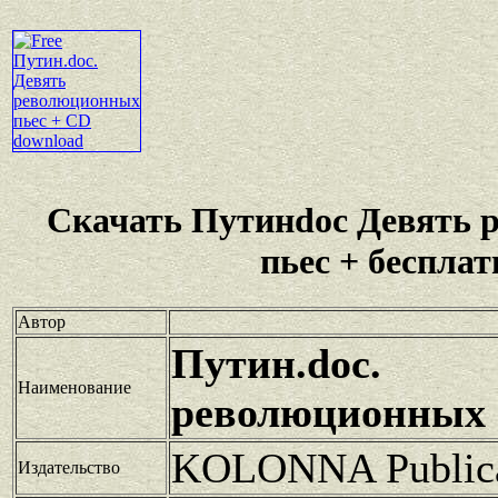
Скачать Путинdoc Девять
пьес + бесплат
Автор
Путин.doc
Наименование
революционных 
KOLONNA Publica
Издательство