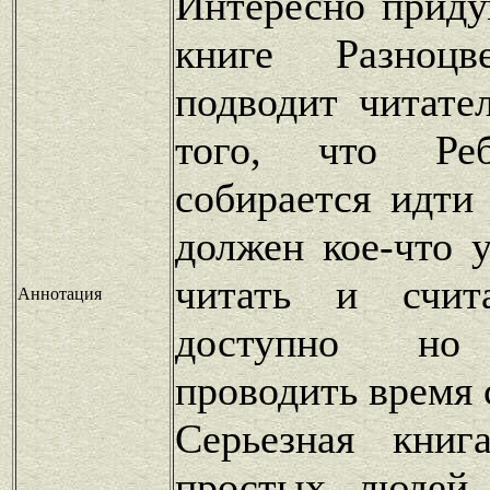
Интересно прид
книге Разноцв
подводит читате
того, что Реб
собирается идти
должен кое-что 
читать и счита
Аннотация
доступно но 
проводить время 
Серьезная книг
простых людей