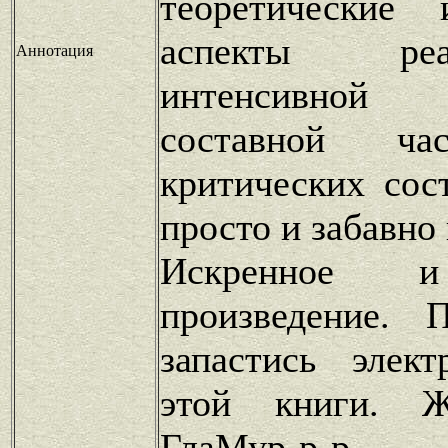
теоретические 
аспекты ре
Аннотация
интенсивной
составной ча
критических сос
просто и забавно
Искренное и
произведение. 
запастись элек
этой книги. 
ГлаМур-р-р