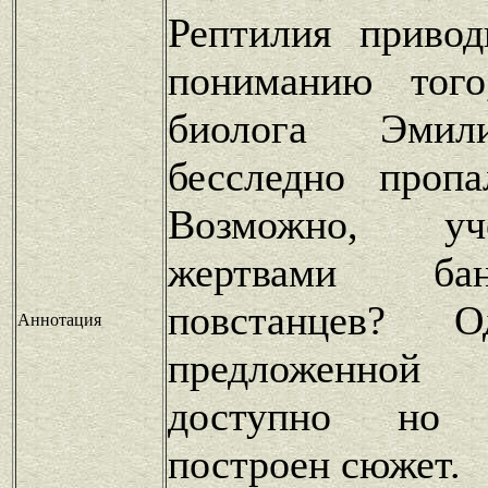
Рептилия привод
пониманию того
биолога Эми
бесследно проп
Возможно, у
жертвами ба
повстанцев?
Аннотация
предложенной
доступно но э
построен сюжет.