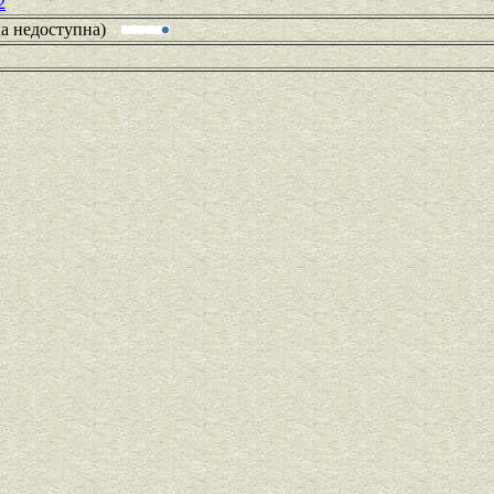
2
ка недоступна)