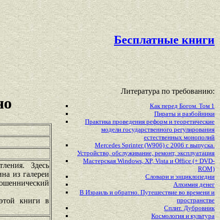
Бесплатные книги
Литература по требованию:
но
Как перед Богом. Том 1
Пираты и разбойники
Практика проведения реформ и теоретические
модели государственного регулирования
естественных монополий
Mercedes Sprinter (W906) с 2006 г. выпуска.
Устройство, обслуживание, ремонт, эксплуатация
Мастерская Windows, XP, Vista и Office (+ DVD-
ления. Здесь
ROM)
ина из галереи
Словари и энциклопедии
мошеннический
Алхимия денег
В Израиль и обратно. Путешествие во времени и
 этой книги в
пространстве
Сплит. Дубровник
Космология и культура