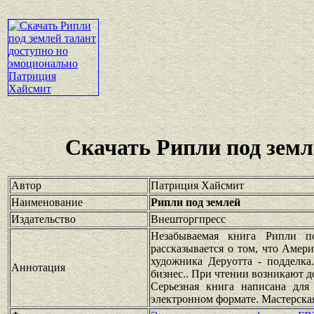
Скачать Рипли под зем
Автор
Патриция Хайсмит
Наименование
Рипли под землей
Издательство
Внешторгпресс
Незабываемая книга Рипли по
рассказывается о том, что Амер
художника Деруотта - подделка
Аннотация
бизнес.. При чтении возникают 
Серьезная книга написана для
электронном формате. Мастерская