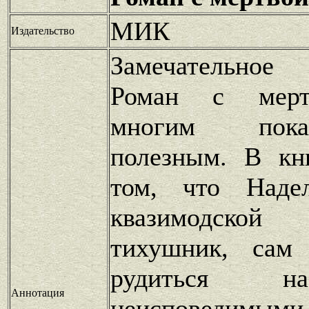
МИК
Издательство
Замечательное
Роман с мерт
многим пока
полезным. В кн
том, что Наде
квазимодско
тихушник, сам
рудиться н
Аннотация
неисповедимыми 