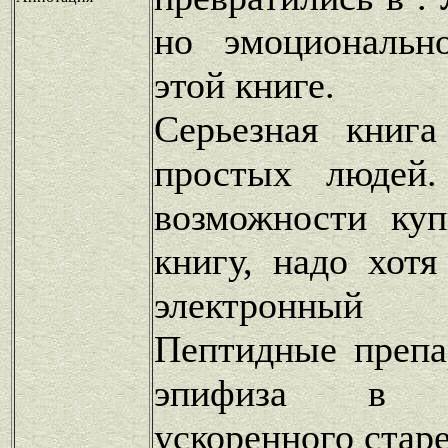
но эмоциональн
этой книге.
Серьезная книга
простых людей
возможности ку
книгу, надо хотя
электронны
Пептидные препа
эпифиза в п
ускоренного стар