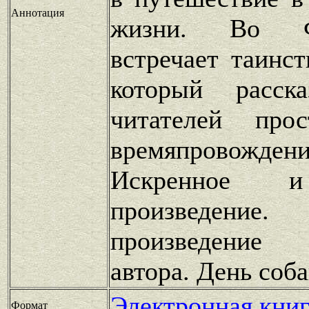
Аннотация
жизни. Во Ф
встречает таинст
который расск
читателей про
времяпровождени
Искренное и
произведени
произведение
автора. День соб
Электронная книг
Формат