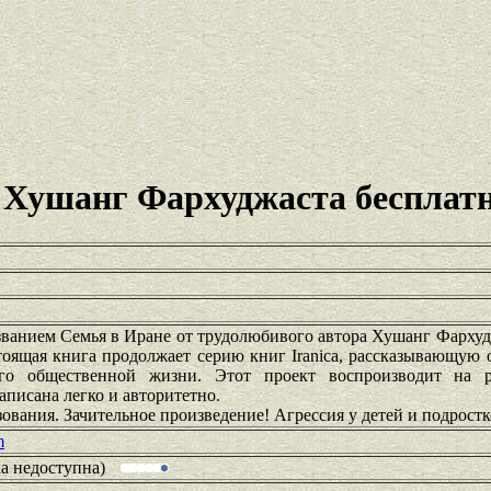
 Хушанг Фархуджаста бесплат
ванием Семья в Иране от трудолюбивого автора Хушанг Фархуд
тоящая книга продолжает серию книг Iranica, рассказывающую
го общественной жизни. Этот проект воспроизводит на р
писана легко и авторитетно.
ования. Зачительное произведение! Агрессия у детей и подрост
m
ка недоступна)