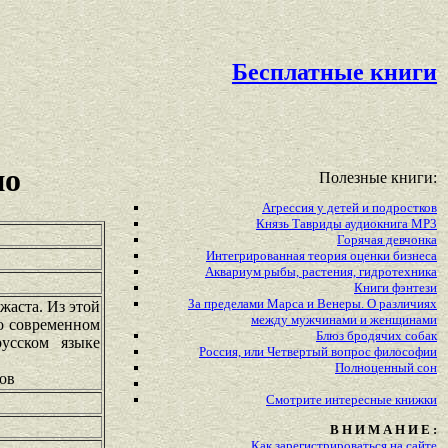
Бесплатные книги
но
Полезные книги:
Агрессия у детей и подростков
Князь Тавриды аудиокнига MP3
Горячая девчонка
Интегрированная теория оценки бизнеса
Аквариум рыбы, растения, гидротехника
Книги фэнтези
За пределами Марса и Венеры. О различиях
жаста. Из этой
между мужчинами и женщинами
 о современном
Блюз бродячих собак
усском языке
Россия, или Четвертый вопрос философии
Полноценный сон
ков
Смотрите
интересные
книжки
В Н И М А Н И Е :
Как зарегистрироваться на сайте