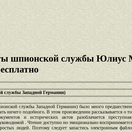
еты шпионской службы Юлиус 
бесплатно
й службы Западной Германии)
пионской службы Западной Германии) было много предшествен
ть ничего подобного. В этом произведении рассказывается о то
ументов и исторических актов разоблачается преступная
уководимой . Чтение доступно но эмоционально воспринимается
простых людей. Поэтому следует запастись электронным файло