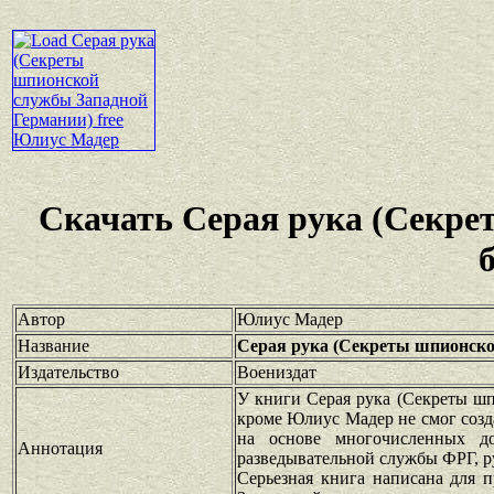
Скачать Серая рука (Секр
Автор
Юлиус Мадер
Название
Серая рука (Секреты шпионско
Издательство
Воениздат
У книги Серая рука (Секреты ш
кроме Юлиус Мадер не смог созда
на основе многочисленных док
Аннотация
разведывательной службы ФРГ, р
Серьезная книга написана для 