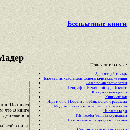
Бесплатные книги
Мадер
Новая литература:
Здравствуй, груздь
Биоэнергия кристаллов. Основы кристаллолечения
Атлас по анестезиологии
География. Начальный курс. 6 класс
Шкатулка сновидений
Книги сказок
Игра в кино. Повести о любви. Детские рассказы
ниц. Но никто
Модель психического в онтогенезе человека
м, что В книге
Не славы ради
 деятельность
Prismacolor Verithin карандаши
Вяжем модные вещи для всей семьи
.
м этой книги.
Смотрите
интересные
книжки