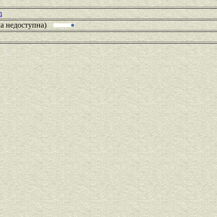
m
ка недоступна)