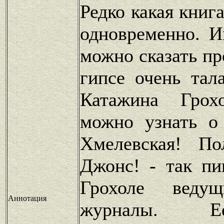
Редко какая книг
одновременно. И
можно сказать пр
гипсе очень тал
Катажина Грох
можно узнать о
Хмелевская! По
Джонс! - так п
Грохоле веду
Аннотация
журналы. Е