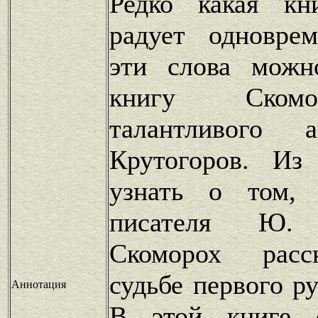
Редко какая кн
радует одновре
эти слова можн
книгу Ском
талантливого 
Крутогоров. Из
узнать о том,
писателя Ю. .
Скоморох расс
судьбе первого ру
Аннотация
В этой книге 