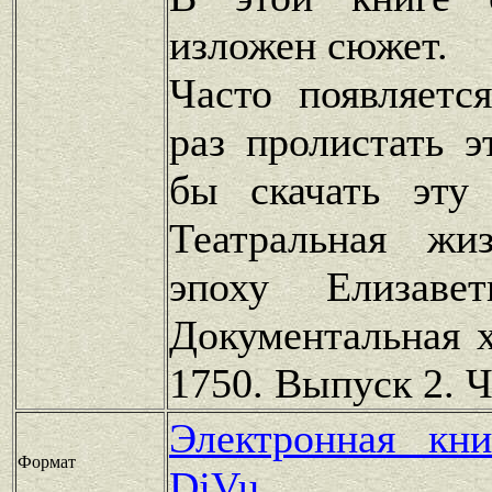
изложен сюжет.
Часто появляетс
раз пролистать э
бы скачать эту 
Театральная жи
эпоху Елизаве
Документальная х
1750. Выпуск 2. Ч
Электронная кн
Формат
DjVu