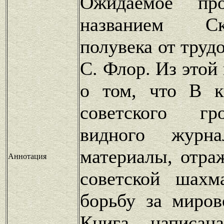
Ожидаемое про
названием С
полувека от труд
С. Флор. Из этой
о том, что В к
советского гр
видного журна
материалы, отр
Аннотация
советской шах
борьбу за миров
Книга написан