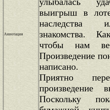
улыбалась уд
выигрыш в лоте
наследства 
знакомства. Ка
Аннотация
чтобы нам в
Произведение по
написано.
Приятно пере
произведение 
Поскольку по
бумажной книг