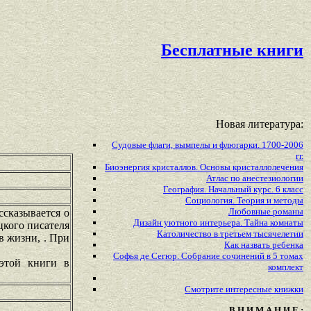
Бесплатные книги
Новая литература:
Судовые флаги, вымпелы и флюгарки. 1700-2006
гг.
Биоэнергия кристаллов. Основы кристаллолечения
Атлас по анестезиологии
География. Начальный курс. 6 класс
Социология. Теория и методы
Любовные романы
ссказывается о
Дизайн уютного интерьера. Тайна комнаты
цкого писателя
Католичество в третьем тысячелетии
в жизни, . При
Как назвать ребенка
Софья де Сегюр. Собрание сочинений в 5 томах
 этой книги в
комплект
Смотрите
интересные
книжки
В Н И М А Н И Е :