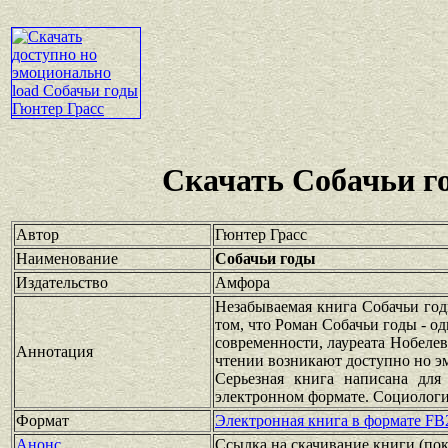
Скачать Собачьи г
Автор
Гюнтер Грасс
Наименование
Собачьи годы
Издательство
Амфора
Незабываемая книга Собачьи годы
том, что Роман Собачьи годы - о
современности, лауреата Нобелев
Аннотация
чтении возникают доступно но э
Серьезная книга написана для
электронном формате. Социологи
Формат
Электронная книга в формате FB
Анонс
Ссылка на скачивание книги
(по