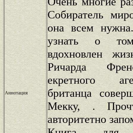
Очень многие ра
Собиратель мир
она всем нужна
узнать о то
вдохновлен жи
Ричарда Френ
екретного аг
британца совер
Аннотация
Мекку, . Проч
авторитетно запо
Книга для п