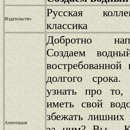
Русская колле
Издательство
классика
Добротно нап
Создаем водны
востребованной 
долгого срока
узнать про то,
иметь свой вод
збежать лишних 
Аннотация
за ним? Вы . К