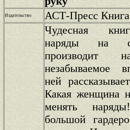
руку
АСТ-Пресс Книга
Издательство
Чудесная кни
наряды на с
производит н
незабываемое в
ней рассказывае
Какая женщина н
менять наряд
большой гардер