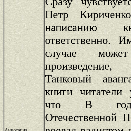
Сразу чувствует
Петр Кириченк
написанию к
ответственно. И
случае может
произведение,
Танковый аванг
книги читатели 
что В год
Отечественной П
воевал радистом-
Аннотация