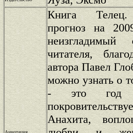
Книга Телец.
прогноз на 200
неизгладимый
читателя, благо
автора Павел Гло
можно узнать о т
- это год 
покровительств
Анахита, вопло
любви и жен
Аннотация