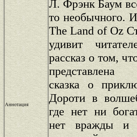
Л. Фрэнк Баум вс
то необычного. И
The Land of Oz С
удивит читател
рассказ о том, чт
представлена 
сказка о прикл
Дороти в волше
Аннотация
где нет ни бога
нет вражды и 