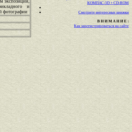
м экспозиции,
КОМПАС-3D + CD-ROM
рикладного и
ой фотографии
Смотрите
интересные
книжки
В Н И М А Н И Е :
Как зарегистрироваться на сайте