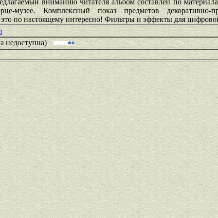
едлагаемый вниманию читателя альбом составлен по материала
рце-музее. Комплексный показ предметов декоративно-п
И это по настоящему интересно! Фильтры и эффекты для цифров
m
ка недоступна)