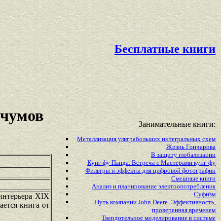
Бесплатные книги
учумов
Занимательные книги:
Металлизация ультрабольших интегральных схем
Жизнь Гончарова
В защиту глобализации
Кунг-фу Панда. Встреча с Мастерами кунг-фу
Фильтры и эффекты для цифровой фотографии
Смешные книги
Анализ и планирование электропотребления
Суфизм
интерьера XIX
Путь компании John Deere. Эффективность,
ается книга от
проверенная временем
Твердотельное моделирование в системе