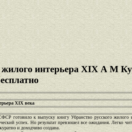
о жилого интерьера XIX А М К
бесплатно
ерьера XIX века
СФСР готовило к выпуску книгу Убранство русского жилого 
рческий успех. Но результат превзошел все ожидания. Легко чит
куратно и доходчиво создана.