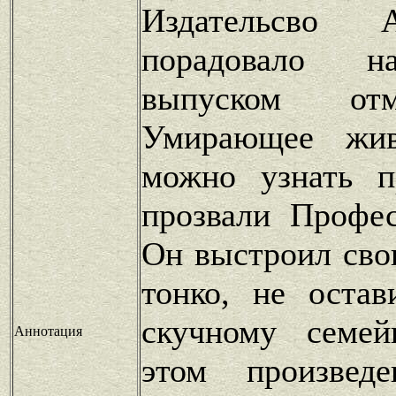
Издательсво 
порадовало н
выпуском от
Умирающее жив
можно узнать п
прозвали Профе
Он выстроил сво
тонко, не оста
скучному семей
Аннотация
этом произвед