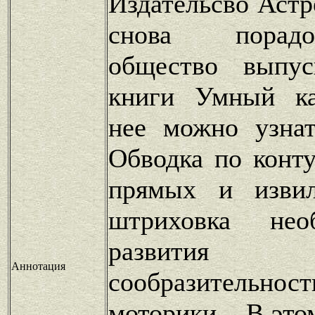
Издательсво Астр
снова порад
общество выпус
книги Умный ка
нее можно узнат
Обводка по конту
прямых и извил
штриховка нео
развития 
Аннотация
сообразительн
моторики. . В эт