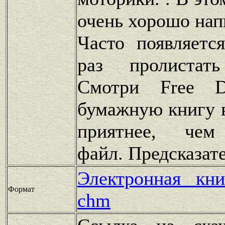
очень хорошо напи
Часто появляетс
раз пролистат
Смотри Free D
бумажную книгу в
приятнее, чем
файл. Предсказат
Электронная кн
Формат
chm