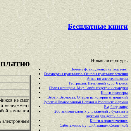
Бесплатные книги
Новая литература:
сплатно
Почему француженки не толстеют
Биоэнергия кристаллов. Основы кристаллолечения
Атлас по анестезиологии
География. Начальный курс. 6 класс
Полая женщина. Мир Барби изнутри и снаружи
Книги триллеры
Вера и Верность. Очерки из истории отношений
Чижов не смог
Русской Православной Церкви и Российской армии
вый менеджмент
Ем, бегу, живу
любой компании
200 занимательных упражнений с буквами и
звуками для детей 5-6 лет
Книги о приключениях
сь электронным
Саботажник. Лучший экипаж Солнечной