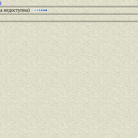
m
ка недоступна)