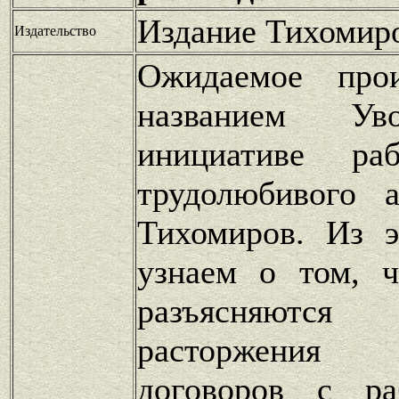
Издание Тихомир
Издательство
Ожидаемое прои
названием Ув
инициативе раб
трудолюбивого 
Тихомиров. Из 
узнаем о том, 
разъясняют
расторжени
договоров с ра