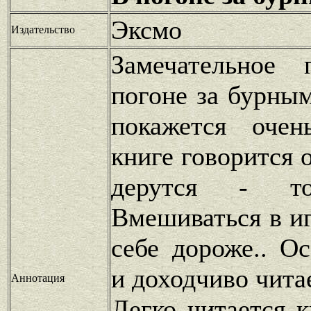
Эксмо
Издательство
Замечательное 
погоне за бурны
покажется оче
книге говорится 
дерутся - то
Вмешиваться в и
себе дороже.. О
и доходчиво чита
Аннотация
Легко читается 