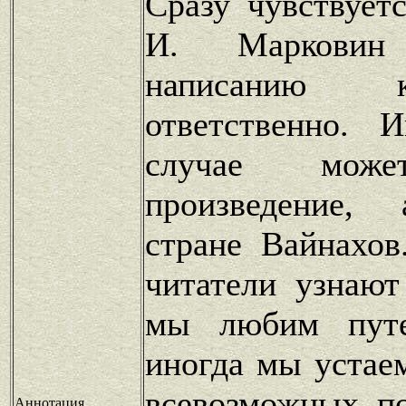
Сразу чувствуетс
И. Марковин
написанию 
ответственно. 
случае може
произведение,
стране Вайнахов
читатели узнают
мы любим путе
иногда мы устае
всевозможных п
Аннотация