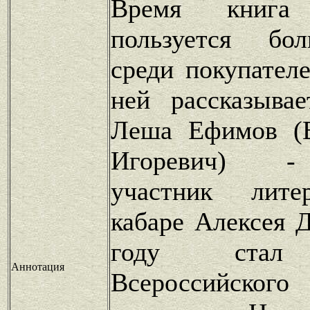
Время книга
пользуется бо
среди покупател
ней рассказыва
Леша Ефимов (
Игоревич) -
участник лите
кабаре Алексея 
году стал 
Аннотация
Всероссийског