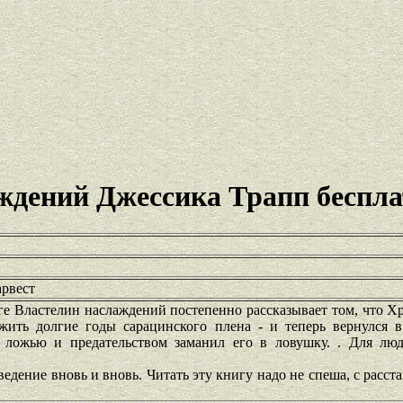
ждений Джессика Трапп беспл
арвест
е Властелин наслаждений постепенно рассказывает том, что Х
ить долгие годы сарацинского плена - и теперь вернулся в
о ложью и предательством заманил его в ловушку. . Для лю
едение вновь и вновь. Читать эту книгу надо не спеша, с расста