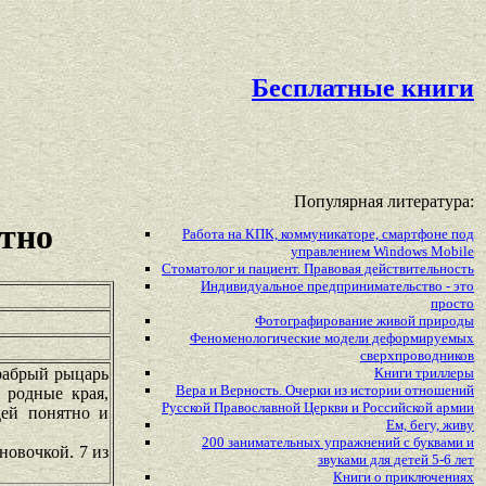
Бесплатные книги
Популярная литература:
атно
Работа на КПК, коммуникаторе, смартфоне под
управлением Windows Mobile
Стоматолог и пациент. Правовая действительность
Индивидуальное предпринимательство - это
просто
Фотографирование живой природы
Феноменологические модели деформируемых
сверхпроводников
рабрый рыцарь
Книги триллеры
Вера и Верность. Очерки из истории отношений
 родные края,
Русской Православной Церкви и Российской армии
дей понятно и
Ем, бегу, живу
200 занимательных упражнений с буквами и
новочкой. 7 из
звуками для детей 5-6 лет
Книги о приключениях