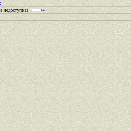
c
ка недоступна)