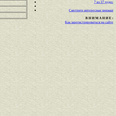
7 из 37 чудес
Смотрите
интересные
книжки
В Н И М А Н И Е :
Как зарегистрироваться на сайте