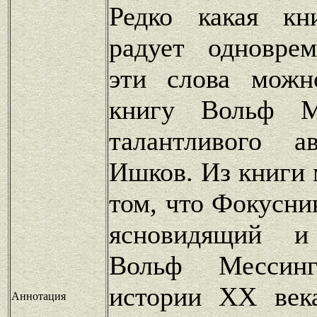
Редко какая кн
радует одновре
эти слова можн
книгу Вольф М
талантливого а
Ишков. Из книги 
том, что Фокусни
ясновидящий и 
Вольф Мессин
истории XX век
Аннотация