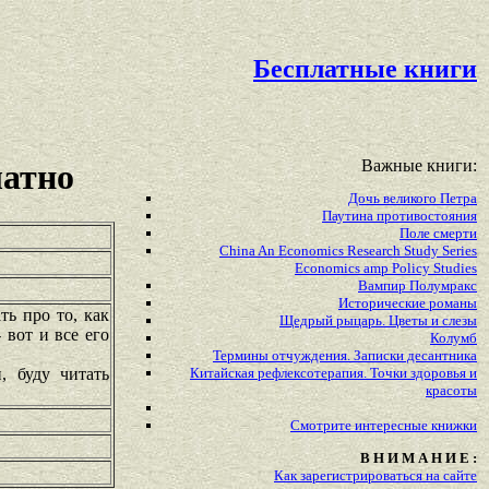
Бесплатные книги
Важные книги:
латно
Дочь великого Петра
Паутина противостояния
Поле смерти
China An Economics Research Study Series
Economics amp Policy Studies
Вампир Полумракс
Исторические романы
ь про то, как
Щедрый рыцарь. Цветы и слезы
 вот и все его
Колумб
Термины отчуждения. Записки десантника
, буду читать
Китайская рефлексотерапия. Точки здоровья и
красоты
Смотрите
интересные
книжки
В Н И М А Н И Е :
Как зарегистрироваться на сайте