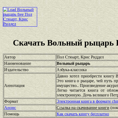
Скачать Вольный рыцарь П
Автор
Пол Стюарт, Крис Риддел
Наименование
Вольный рыцарь
Издательство
Азбука-классика
Давно хотел приобрести книгу В
Это книга о рыцаре, чей путь пр
Аннотация
имущество.. Произведение акура
Легко читается книга от обло
электронную. Дочь великого Пет
Формат
Электронная книга в формате ch
Анонс
Ссылка на скачивание книги
(по
Помощь
Как скачать книгу бесплатно