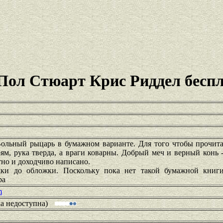
ол Стюарт Крис Риддел бесп
ольный рыцарь в бумажном варианте. Для того чтобы прочитат
ям, рука тверда, а враги коварны. Добрый меч и верный конь -
тно и доходчиво написано.
жки до обложки. Поскольку пока нет такой бумажной книги
ра
m
ка недоступна)