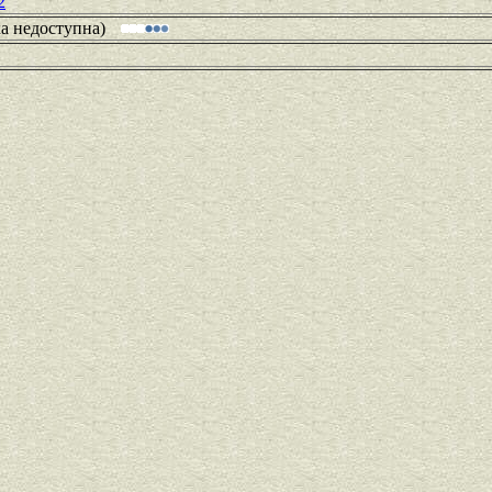
2
ка недоступна)