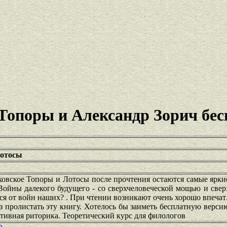
 Топоры и Александр Зорич бес
Лотосы
ковское Топоры и Лотосы после прочтения остаются самые ярки
 Войны далекого будущего - со сверхчеловеческой мощью и све
ься от войн наших? . При чтении возникают очень хорошо впечат
з пролистать эту книгу. Хотелось бы заиметь бесплатную верси
тивная риторика. Теоретический курс для филологов