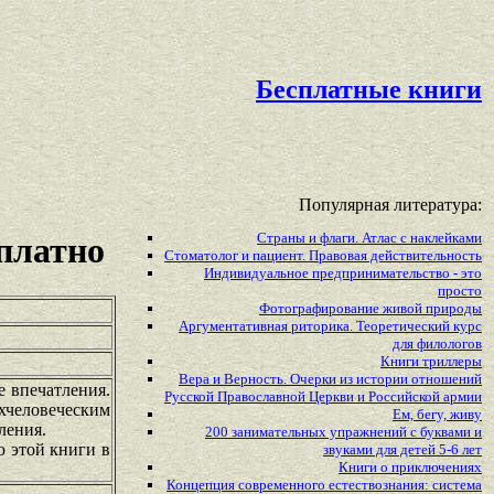
Бесплатные книги
Популярная литература:
Страны и флаги. Атлас с наклейками
платно
Стоматолог и пациент. Правовая действительность
Индивидуальное предпринимательство - это
просто
Фотографирование живой природы
Аргументативная риторика. Теоретический курс
для филологов
Книги триллеры
Вера и Верность. Очерки из истории отношений
е впечатления.
Русской Православной Церкви и Российской армии
рхчеловеческим
Ем, бегу, живу
ления.
200 занимательных упражнений с буквами и
ю этой книги в
звуками для детей 5-6 лет
Книги о приключениях
Концепция современного естествознания: система