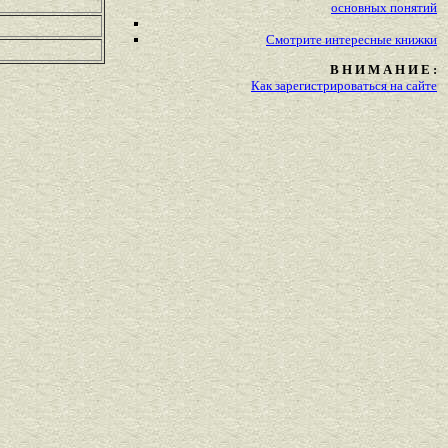
основных понятий
Смотрите
интересные
книжки
В Н И М А Н И Е :
Как зарегистрироваться на сайте