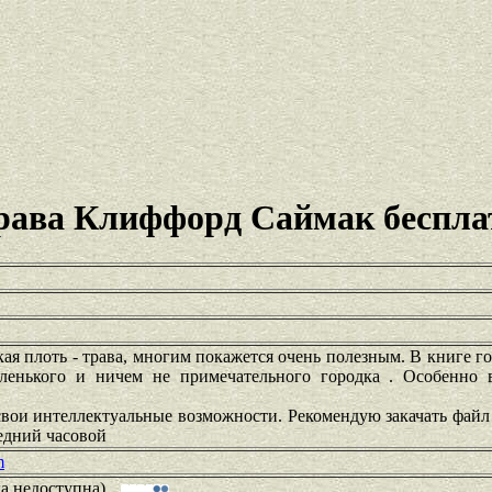
трава Клиффорд Саймак беспла
ая плоть - трава, многим покажется очень полезным. В книге го
аленького и ничем не примечательного городка . Особенно
свои интеллектуальные возможности. Рекомендую закачать файл
едний часовой
m
ка недоступна)