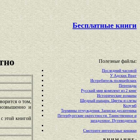
Бесплатные книги
тно
Полезные файлы:
Последний часовой
У Адских Врат
Истребитель полицейских
Перепады
Русский мир комплект из 2 книг
Исторические романы
Щедрый рыцарь. Цветы и слезы
ворится о том,
Колумб
 возвышенно и
Термины отчуждения. Записки десантника
Петербургские окрестности. Таинственное и
 с этой книгой
загадочное. Путеводитель
Смотрите
интересные
книжки
В Н И М А Н И Е :