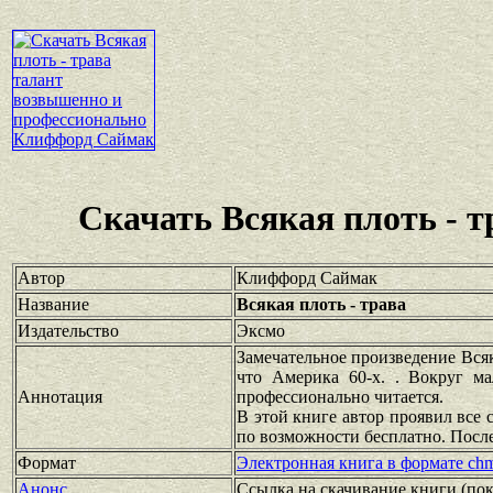
Скачать Всякая плоть - 
Автор
Клиффорд Саймак
Название
Всякая плоть - трава
Издательство
Эксмо
Замечательное произведение Всяк
что Америка 60-х. . Вокруг м
Аннотация
профессионально читается.
В этой книге автор проявил все 
по возможности бесплатно. Посл
Формат
Электронная книга в формате ch
Анонс
Ссылка на скачивание книги
(по