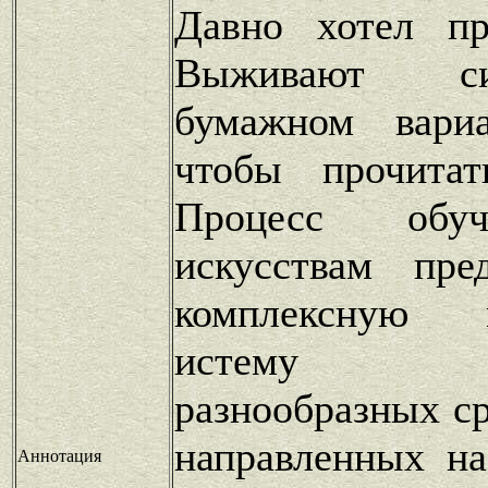
Давно хотел пр
Выживают с
бумажном вари
чтобы прочита
Процесс обу
искусствам пре
комплексную м
истему исп
разнообразных ср
направленных на
Аннотация