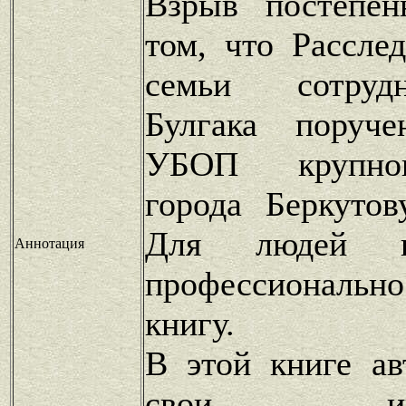
Взрыв постепен
том, что Рассле
семьи сотруд
Булгака поруче
УБОП крупног
города Беркутов
Для людей в
Аннотация
профессиональ
книгу.
В этой книге ав
свои интел