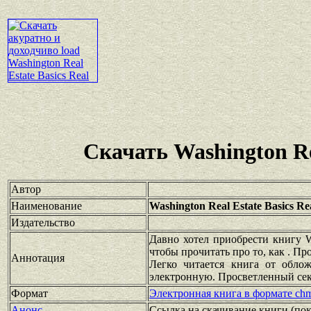
Скачать Washington Rea
Автор
Наименование
Washington Real Estate Basics Rea
Издательство
Давно хотел приобрести книгу Wa
чтобы прочитать про то, как . П
Аннотация
Легко читается книга от обло
электронную. Просветленный сек
Формат
Электронная книга в формате ch
Анонс
Ссылка на скачивание книги
(по