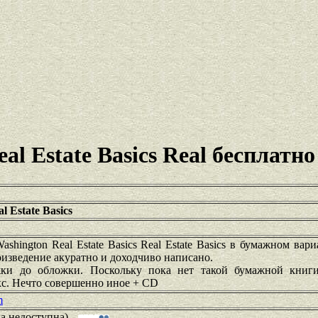
l Estate Basics Real бесплатно
l Estate Basics
shington Real Estate Basics Real Estate Basics в бумажном вари
роизведение акуратно и доходчиво написано.
жки до обложки. Поскольку пока нет такой бумажной книги
с. Нечто совершенно иное + CD
m
ка недоступна)