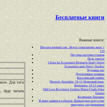
Бесплатные книги
Важные книги:
Просветленный секс. Нечто совершенно иное +
CD
Паутина противостояния
Поле смерти
China An Economics Research Study Series
Economics amp Policy Studies
Чудовищ нет
Детективные романы
Королевский гамбит
Deutsch, Kontakte. 10-11 Немецкий язык.
анте. Для того
Контакты. 10-11 класс
Odd Lots Revisiting Gordon Matta-Clarks Fake
, буду читать
Estates
Коллекция Украины
В мире замков и соборов. Прикладное искусство
западного средневековья