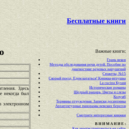
Бесплатные книги
о
Важные книги:
Грань веков
Методы обследования речи детей. Пособие по
диагностике речевых нарушений
Сюжеты, №15
Скорый поезд. Едем кататься! Книжка-игрушка
La cucina Кухня
Исторические романы
тления. Здесь
Щедрый рыцарь. Цветы и слезы
е некогда был
Колумб
Термины отчуждения. Записки десантника
в электронном
Архитектурные панорамы невских берегов
Смотрите
интересные
книжки
В Н И М А Н И Е :
Как зарегистрироваться на сайте