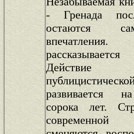
Незабываемая кн
- Гренада пос
остаются с
впечатлен
рассказываетс
Действи
публицистичес
развивается н
сорока лет. Ст
современно
сменяются восп