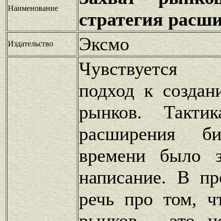
Наименование
стратегия расши
Эксмо
Издательство
Чувствуется 
подход к создан
рынков. Такти
расширения би
времени было з
написание. В пр
речь про том, ч
рынков - это н