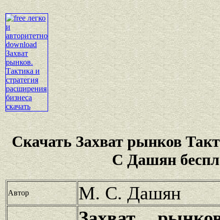
Скачать Захват рынков Такт
С Дашян беспл
М. С. Дашян
Автор
Захват рынко