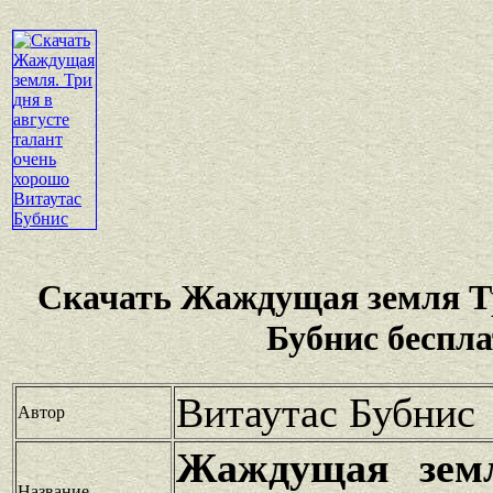
Скачать Жаждущая земля Тр
Бубнис беспл
Витаутас Бубнис
Автор
Жаждущая зем
Название