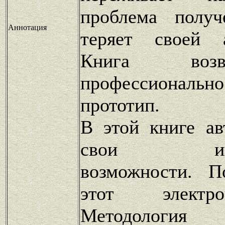
проблема полу
Аннотация
теряет своей а
Книга воз
профессиональ
прототип.
В этой книге ав
свои интел
возможности. П
этот электр
Методология