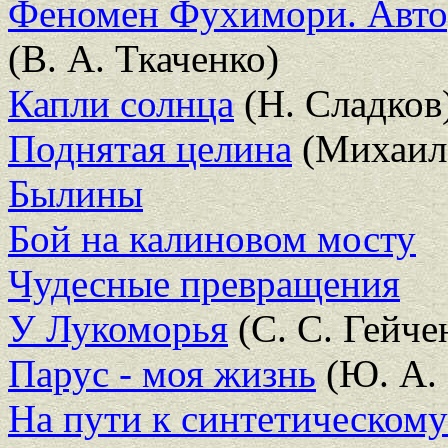
Феномен Фухимори. Автор
(В. А. Ткаченко)
Капли солнца
(Н. Сладков
Поднятая целина
(Михаил
Былины
Бой на калиновом мосту
Чудесные превращения
У Лукоморья
(С. С. Гейче
Парус - моя жизнь
(Ю. А. 
На пути к синтетическому