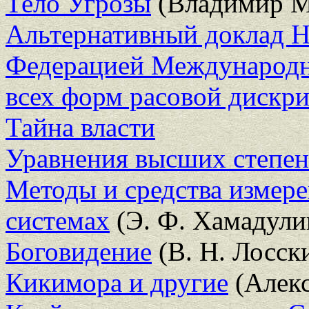
Тело Угрозы
(Владимир М
Альтернативный доклад 
Федерацией Международн
всех форм расовой дискр
Тайна власти
Уравнения высших степен
Методы и средства измер
системах
(Э. Ф. Хамадули
Боговидение
(В. Н. Лосск
Кикимора и другие
(Алекс