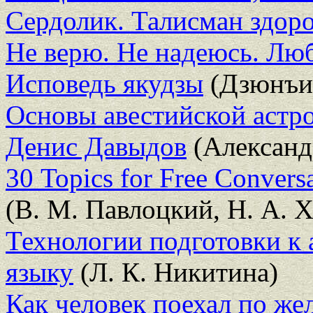
Сердолик. Талисман здор
Не верю. Не надеюсь. Лю
Исповедь якудзы
(Дзюнъит
Основы авестийской астр
Денис Давыдов
(Александ
30 Topics for Free Conver
(В. М. Павлоцкий, Н. А. 
Технологии подготовки к 
языку
(Л. К. Никитина)
Как человек поехал по же