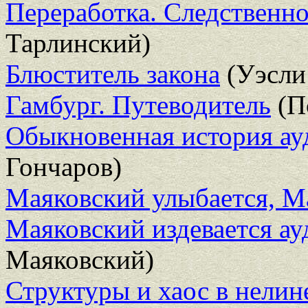
Переработка. Следственн
Тарлинский)
Блюститель закона
(Уэсли
Гамбург. Путеводитель
(П
Обыкновенная история ау
Гончаров)
Маяковский улыбается, М
Маяковский издевается а
Маяковский)
Структуры и хаос в нелин