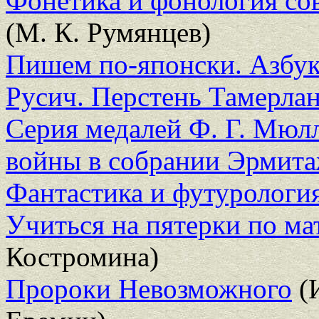
Фонетика и фонология со
(М. К. Румянцев)
Пишем по-японски. Азбук
Русич. Перстень Тамерла
Серия медалей Ф. Г. Мюл
войны в собрании Эрмит
Фантастика и футурология
Учиться на пятерки по ма
Костромина)
Пророки Невозможного
(И