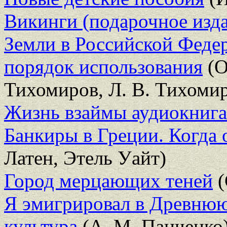
Викинги (подарочное изд
Земли в Российской Федер
порядок использования
(О
Тихомиров, Л. В. Тихомир
Жизнь взаймы аудиокниг
Банкиры в Греции. Когда 
Латен, Этель Уайт)
Город мерцающих теней
(
Я эмигрировал в Древнюю
культура
(А. М. Панченко