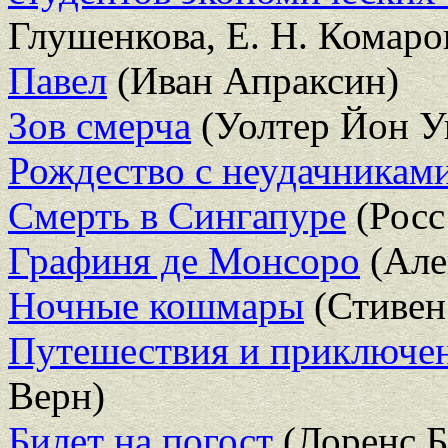
Глушенкова, Е. Н. Комаро
Павел
(Иван Апраксин)
Зов смерча
(Уолтер Йон У
Рождество с неудачникам
Смерть в Сингапуре
(Росс
Графиня де Монсоро
(Але
Ночные кошмары
(Стивен
Путешествия и приключен
Верн)
Билет на погост
(Лоренс Б