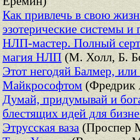
Еремин)
Как привлечь в свою жиз
эзотерические системы и 
НЛП-мастер. Полный сер
магия НЛП
(М. Холл, Б. 
Этот негодяй Балмер, или
Майкрософтом
(Фредрик 
Думай, придумывай и бога
блестящих идей для бизне
Этрусская ваза
(Проспер 