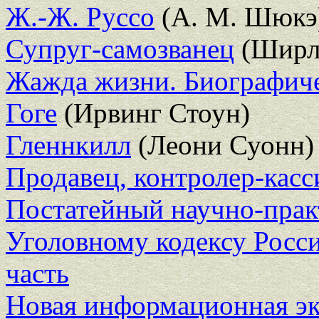
Ж.-Ж. Руссо
(А. М. Шюкэ
Супруг-самозванец
(Ширл
Жажда жизни. Биографиче
Гоге
(Ирвинг Стоун)
Гленнкилл
(Леони Суонн)
Продавец, контролер-касс
Постатейный научно-прак
Уголовному кодексу Росс
часть
Новая информационная эк