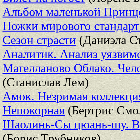
Альбом маленькой Принц
Ножки мирового стандарт
Сезон страсти
(Даниэла С
Аналитик. Анализ уязвим
Магелланово Облако. Чел
(Станислав Лем)
Амок. Незримая коллекци
Непокорная
(Бертрис Смо
Шаолинь-Сы цюань-шу. В
(Борис Трубников)