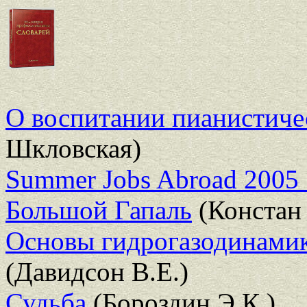
О воспитании пианистиче
Шкловская)
Summer Jobs Abroad 2005
Большой Гапаль
(Констан 
Основы гидрогазодинамик
(Давидсон В.Е.)
Судьба
(Бороздин Э.К.)