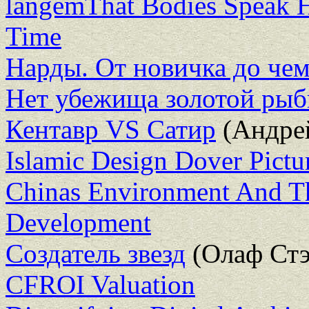
langemThat Bodies Speak 
Time
Нарды. От новичка до че
Нет убежища золотой рыб
Кентавр VS Сатир
(Андре
Islamic Design Dover Pictu
Chinas Environment And Th
Development
Создатель звезд
(Олаф Стэ
CFROI Valuation