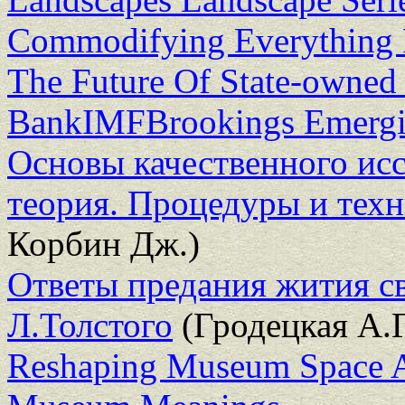
Commodifying Everything R
The Future Of State-owned 
BankIMFBrookings Emergi
Основы качественного ис
теория. Процедуры и техни
Корбин Дж.)
Ответы предания жития с
Л.Толстого
(Гродецкая А.Г
Reshaping Museum Space Ar