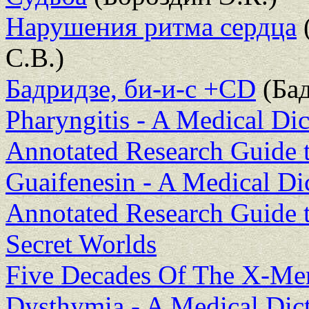
Нарушения ритма сердца
С.В.)
Бадридзе, би-и-с +CD
(Бад
Pharyngitis - A Medical Dic
Annotated Research Guide t
Guaifenesin - A Medical Dic
Annotated Research Guide t
Secret Worlds
Five Decades Of The X-Me
Dysthymia - A Medical Dict