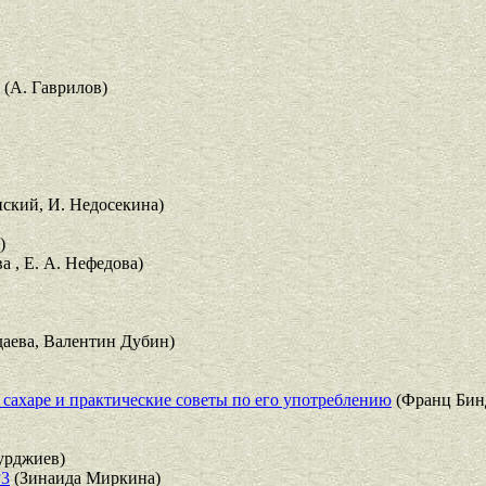
(А. Гаврилов)
нский, И. Недосекина)
)
а , Е. А. Нефедова)
аева, Валентин Дубин)
 сахаре и практические советы по его употреблению
(Франц Бинд
урджиев)
P3
(Зинаида Миркина)