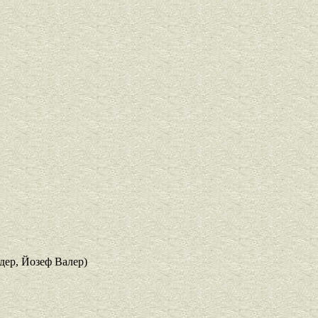
ер, Йозеф Валер)