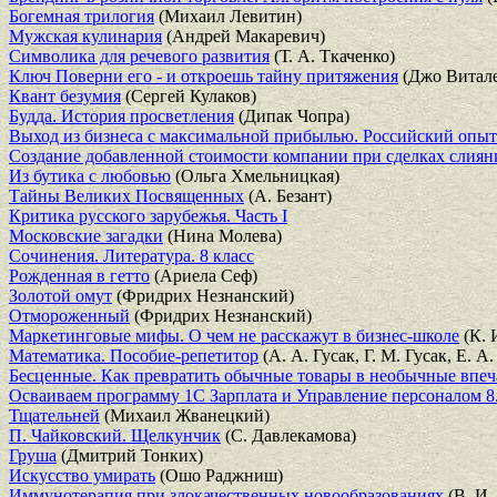
Богемная трилогия
(Михаил Левитин)
Мужская кулинария
(Андрей Макаревич)
Символика для речевого развития
(Т. А. Ткаченко)
Ключ Поверни его - и откроешь тайну притяжения
(Джо Витале
Квант безумия
(Сергей Кулаков)
Будда. История просветления
(Дипак Чопра)
Выход из бизнеса с максимальной прибылью. Российский опыт
Создание добавленной стоимости компании при сделках слиян
Из бутика с любовью
(Ольга Хмельницкая)
Тайны Великих Посвященных
(А. Безант)
Критика русского зарубежья. Часть I
Московские загадки
(Нина Молева)
Сочинения. Литература. 8 класс
Рожденная в гетто
(Ариела Сеф)
Золотой омут
(Фридрих Незнанский)
Отмороженный
(Фридрих Незнанский)
Маркетинговые мифы. О чем не расскажут в бизнес-школе
(К. 
Математика. Пособие-репетитор
(А. А. Гусак, Г. М. Гусак, Е. А
Бесценные. Как превратить обычные товары в необычные впеч
Осваиваем программу 1С Зарплата и Управление персоналом 
Тщательней
(Михаил Жванецкий)
П. Чайковский. Щелкунчик
(С. Давлекамова)
Груша
(Дмитрий Тонких)
Искусство умирать
(Ошо Раджниш)
Иммунотерапия при злокачественных новообразованиях
(В. И.