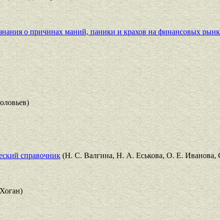
я знания о причинах маний, паники и крахов на финансовых рын
оловьев)
еский справочник
(Н. С. Валгина, Н. А. Еськова, О. Е. Иванова, 
Хоган)