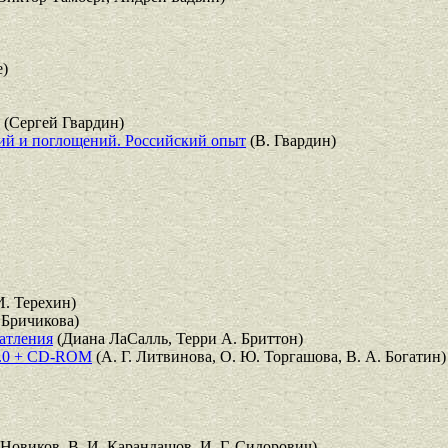
)
(Сергей Гвардин)
ий и поглощений. Российский опыт
(В. Гвардин)
И. Терехин)
. Бричикова)
атления
(Диана ЛаСалль, Терри А. Бриттон)
8.0 + CD-ROM
(А. Г. Литвинова, О. Ю. Торгашова, В. А. Богатин)
 Новиков, В. И. Карандашов, И. Г. Сидорович)