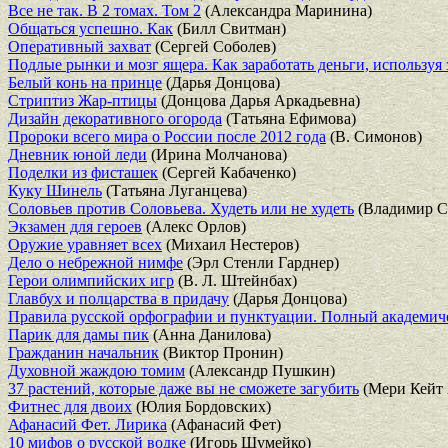
Все не так. В 2 томах. Том 2
(Александра Маринина)
Общаться успешно. Как
(Билл Свитман)
Оперативный захват
(Сергей Соболев)
Подлые рынки и мозг ящера. Как заработать деньги, использу
Белый конь на принце
(Дарья Донцова)
Стриптиз Жар-птицы
(Донцова Дарья Аркадьевна)
Дизайн декоративного огорода
(Татьяна Ефимова)
Пророки всего мира о России после 2012 года
(В. Симонов)
Дневник юной леди
(Ирина Молчанова)
Поделки из фисташек
(Сергей Кабаченко)
Куку Шинель
(Татьяна Луганцева)
Соловьев против Соловьева. Худеть или не худеть
(Владимир С
Экзамен для героев
(Алекс Орлов)
Оружие уравняет всех
(Михаил Нестеров)
Дело о небрежной нимфе
(Эрл Стенли Гарднер)
Герои олимпийских игр
(В. Л. Штейнбах)
Главбух и полцарства в придачу
(Дарья Донцова)
Правила русской орфографии и пунктуации. Полный академич
Парик для дамы пик
(Анна Данилова)
Гражданин начальник
(Виктор Пронин)
Духовной жаждою томим
(Александр Пушкин)
37 растений, которые даже вы не сможете загубить
(Мери Кейт 
Фитнес для двоих
(Юлия Бордовских)
Афанасий Фет. Лирика
(Афанасий Фет)
10 мифов о русской водке
(Игорь Шумейко)