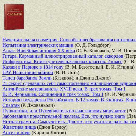
Начертательная геометрия. Способы преобразования ортогона
Испытания электрических машин
(О. Д. Гольдберг)
Атлас. Новейшая история XX века
(С. В. Колпаков, М. В. Поно
Гитара. Карманный иллюстрированный каталог аккордов
(Петр
Информатика. Книга учителя начальных классов. 2 класс
(С. В
Казаки в Париже в 1814 году
(В. М. Безотосный, Е. И. Иткина)
ГРУ. Испытание войной
(В. И. Лота)
Танец барабанов Земли
(Блэкволф и Джина Джонс)
21 секрет сделавших себя самостоятельно миллионеров аудиок
Английские материалисты XVIII века. В трех томах. Том 1
В. И. Чернышев. Сочинения в трех томах. Том 1
(В. И. Черныш
История государства Российского. В 12 томах. В 3 книгах. Книг
Спартак
(Р. Джованьоли)
Пушистики, или Путеводитель по счастливому миру котят
(Рей
Заболевания предстательной железы. Все, что нужно знать
(Дэв
Нотная грамота. Самоучитель. Для тех, кто учится играть на г
Животная пища
(Джон Барлоу)
Ангел и ночь
(Кирилл Лютов)