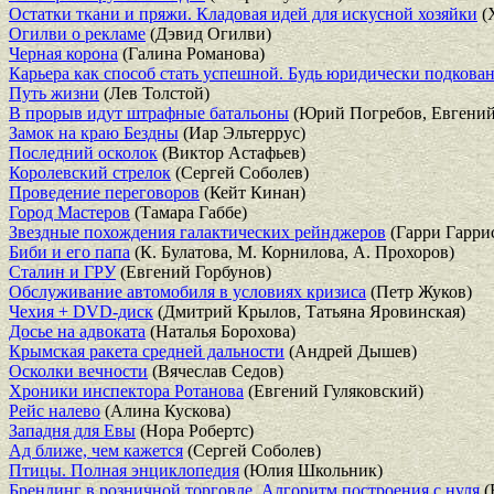
Остатки ткани и пряжи. Кладовая идей для искусной хозяйки
(
Огилви о рекламе
(Дэвид Огилви)
Черная корона
(Галина Романова)
Карьера как способ стать успешной. Будь юридически подкова
Путь жизни
(Лев Толстой)
В прорыв идут штрафные батальоны
(Юрий Погребов, Евгений
Замок на краю Бездны
(Иар Эльтеррус)
Последний осколок
(Виктор Астафьев)
Королевский стрелок
(Сергей Соболев)
Проведение переговоров
(Кейт Кинан)
Город Мастеров
(Тамара Габбе)
Звездные похождения галактических рейнджеров
(Гарри Гарри
Биби и его папа
(К. Булатова, М. Корнилова, А. Прохоров)
Сталин и ГРУ
(Евгений Горбунов)
Обслуживание автомобиля в условиях кризиса
(Петр Жуков)
Чехия + DVD-диск
(Дмитрий Крылов, Татьяна Яровинская)
Досье на адвоката
(Наталья Борохова)
Крымская ракета средней дальности
(Андрей Дышев)
Осколки вечности
(Вячеслав Седов)
Хроники инспектора Ротанова
(Евгений Гуляковский)
Рейс налево
(Алина Кускова)
Западня для Евы
(Нора Робертс)
Ад ближе, чем кажется
(Сергей Соболев)
Птицы. Полная энциклопедия
(Юлия Школьник)
Брендинг в розничной торговле. Алгоритм построения с нуля
(