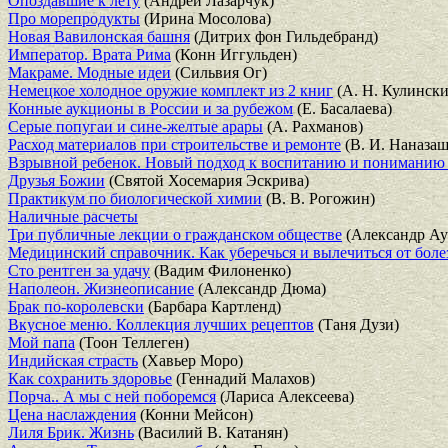
Опоздавшие к лету
(Андрей Лазарчук)
Про морепродукты
(Ирина Мосолова)
Новая Вавилонская башня
(Дитрих фон Гильдебранд)
Император. Врата Рима
(Конн Иггульден)
Макраме. Модные идеи
(Сильвия Ог)
Немецкое холодное оружие комплект из 2 книг
(А. Н. Кулински
Конные аукционы в России и за рубежом
(Е. Басалаева)
Серые попугаи и сине-желтые арары
(А. Рахманов)
Расход материалов при строительстве и ремонте
(В. И. Наназа
Взрывной ребенок. Новый подход к воспитанию и пониманию 
Друзья Божии
(Святой Хосемария Эскрива)
Практикум по биологической химии
(В. В. Рогожин)
Наличные расчеты
Три публичные лекции о гражданском обществе
(Александр Ау
Медицинский справочник. Как уберечься и вылечиться от боле
Сто рентген за удачу
(Вадим Филоненко)
Наполеон. Жизнеописание
(Александр Дюма)
Брак по-королевски
(Барбара Картленд)
Вкусное меню. Коллекция лучших рецептов
(Таня Дузи)
Мой папа
(Тоон Теллеген)
Индийская страсть
(Хавьер Моро)
Как сохранить здоровье
(Геннадий Малахов)
Порча.. А мы с ней поборемся
(Лариса Алексеева)
Цена наслаждения
(Конни Мейсон)
Лиля Брик. Жизнь
(Василий В. Катанян)