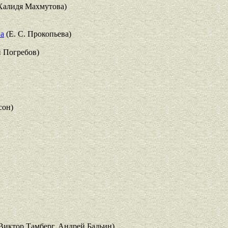
Халидя Махмутова)
на
(Е. С. Прокопьева)
 Погребов)
сон)
Виктор Тамберг, Андрей Бадьин)