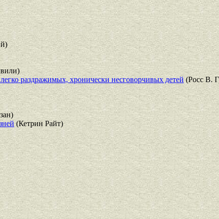
й)
швили)
легко раздражимых, хронически несговорчивых детей
(Росс В. 
зан)
зней
(Кетрин Райт)