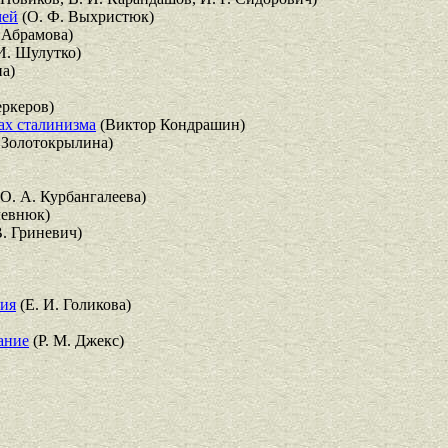
мей
(О. Ф. Выхристюк)
 Абрамова)
И. Шулутко)
на)
еркеров)
ах сталинизма
(Виктор Кондрашин)
. Золотокрылина)
О. А. Курбангалеева)
левнюк)
В. Гриневич)
ния
(Е. И. Голикова)
вание
(Р. М. Джекс)