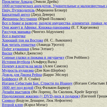
Проклятие Аркада
(Эмили Дрейк)
1000 исторических анекдотов. Удивительные и малоизвестные
Перу. Путеводитель
(Марианна Блэкер)
Бархатный ангел
(Джуд Деверо)
Женщины без границ
(Юрий Поляков)
Все о браке и разводе, разделе имущества, алиментах, правах д
Они живут в Африке. Книжка-панорамка
(Е. Г. Карганова)
Рассудок маньяка
(Чингиз Абдуллаев)
Все о выпечке
Хороший тон на Востоке
(Н. С. Лыкошин)
Как читать этикетки
(Аманда Урселл)
Побег куманики
(Лена Элтанг)
Виски
(Майкл Джексон)
Сонные глазки и пижама в лягушечку
(Том Роббинс)
История футбола
(Альфред Валь)
Почему я всегда на мели
(Ален Самсон)
Мудрость иудаизма
(Дэн Кон-Шербок)
Дождь для Джона Рейна
(Барри Эйслер)
Бойфренд
(Р. Л. Стайн)
Иоганн Себастьян Бах. Страсти по Иоанну
(Иоганн Себастьян 
1600 лет под водой
(Тед Фалькон-Баркер)
Дизайн выставок
(Ян Лоренц, Ли Сколник, Крейг Бергер)
Продолжение жжизни (+ DVD-диск в подарок)
(Евгений Гришк
Символ
(Бодуэн Дешарне, Люк Нефонтен)
Второй клон
(Кэрол Мэтас)