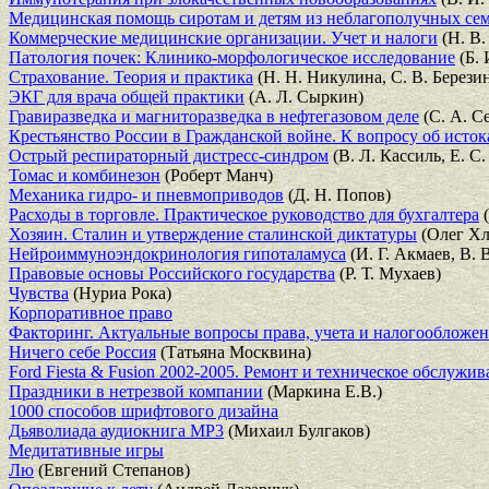
Медицинская помощь сиротам и детям из неблагополучных се
Коммерческие медицинские организации. Учет и налоги
(Н. В.
Патология почек: Клинико-морфологическое исследование
(Б. 
Страхование. Теория и практика
(Н. Н. Никулина, С. В. Берези
ЭКГ для врача общей практики
(А. Л. Сыркин)
Гравиразведка и магниторазведка в нефтегазовом деле
(С. А. С
Крестьянство России в Гражданской войне. К вопросу об исток
Острый респираторный дистресс-синдром
(В. Л. Кассиль, Е. С
Томас и комбинезон
(Роберт Манч)
Механика гидро- и пневмоприводов
(Д. Н. Попов)
Расходы в торговле. Практическое руководство для бухгалтера
(
Хозяин. Сталин и утверждение сталинской диктатуры
(Олег Х
Нейроиммуноэндокринология гипоталамуса
(И. Г. Акмаев, В. 
Правовые основы Российского государства
(Р. Т. Мухаев)
Чувства
(Нуриа Рока)
Корпоративное право
Факторинг. Актуальные вопросы права, учета и налогообложе
Ничего себе Россия
(Татьяна Москвина)
Ford Fiesta & Fusion 2002-2005. Ремонт и техническое обслужи
Праздники в нетрезвой компании
(Маркина Е.В.)
1000 способов шрифтового дизайна
Дьяволиада аудиокнига MP3
(Михаил Булгаков)
Медитативные игры
Лю
(Евгений Степанов)