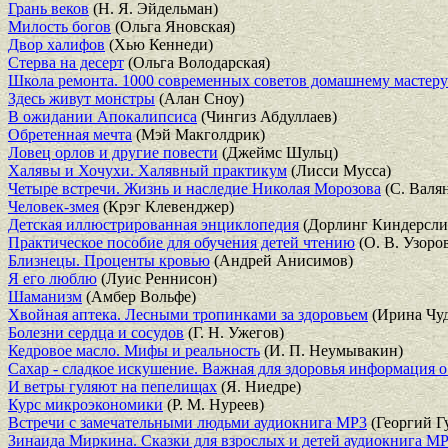
Грань веков
(Н. Я. Эйдельман)
Милость богов
(Ольга Яновская)
Двор халифов
(Хью Кеннеди)
Стерва на десерт
(Ольга Володарская)
Школа ремонта. 1000 современных советов домашнему мастеру
Здесь живут монстры
(Алан Сноу)
В ожидании Апокалипсиса
(Чингиз Абдуллаев)
Обретенная мечта
(Мэй Макголдрик)
Ловец орлов и другие повести
(Джеймс Шульц)
Халявы и Хочухи. Халявный практикум
(Лисси Мусса)
Четыре встречи. Жизнь и наследие Николая Морозова
(С. Валя
Человек-змея
(Крэг Клевенджер)
Детская иллюстрированная энциклопедия
(Дорлинг Киндерсли
Практическое пособие для обучения детей чтению
(О. В. Узоров
Близнецы. Проценты кровью
(Андрей Анисимов)
Я его люблю
(Луис Реннисон)
Шаманизм
(Амбер Вольфе)
Хвойная аптека. Лесными тропинками за здоровьем
(Ирина Чуд
Болезни сердца и сосудов
(Г. Н. Ужегов)
Кедровое масло. Мифы и реальность
(И. П. Неумывакин)
Сахар - сладкое искушение. Важная для здоровья информация о
И ветры гуляют на пепелищах
(Я. Ниедре)
Курс микроэкономики
(Р. М. Нуреев)
Встречи с замечательными людьми аудиокнига MP3
(Георгий Г
Зинаида Миркина. Сказки для взрослых и детей аудиокнига M