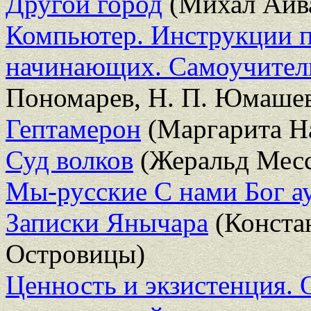
Другой город
(Михал Айв
Компьютер. Инструкции 
начинающих. Самоучите
Пономарев, Н. П. Юмашева
Гептамерон
(Маргарита Н
Суд волков
(Жеральд Месс
Мы-русские С нами Бог а
Записки Янычара
(Конста
Островицы)
Ценность и экзистенция.