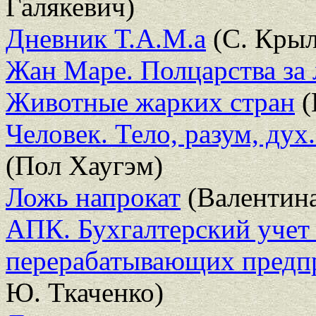
Галякевич)
Дневник Т.А.М.а
(С. Крыл
Жан Маре. Полцарства за
Животные жарких стран
(
Человек. Тело, разум, ду
(Пол Хаугэм)
Ложь напрокат
(Валентина
АПК. Бухгалтерский учет 
перерабатывающих предп
Ю. Ткаченко)