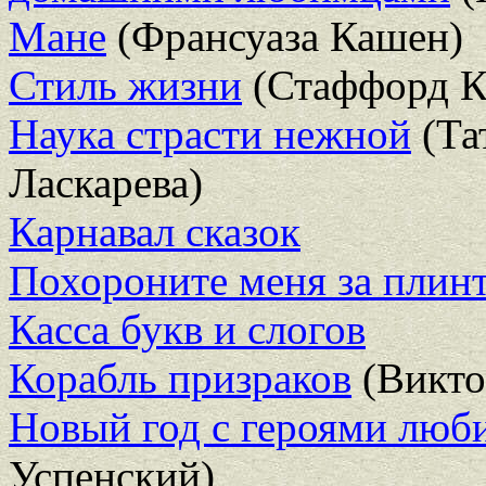
Мане
(Франсуаза Кашен)
Стиль жизни
(Стаффорд К
Наука страсти нежной
(Та
Ласкарева)
Карнавал сказок
Похороните меня за плин
Касса букв и слогов
Корабль призраков
(Викто
Новый год с героями лю
Успенский)