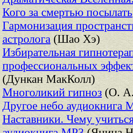
Кого за смертью посылать
Гармонизация пространст
астролога
(Шао Хэ)
Избирательная гипнотера
профессиональных эффек
(Дункан МакКолл)
Многоликий гипноз
(О. А
Другое небо аудиокнига 
Наставники. Чему учиться
аудиокнига MP3
(Янина Н