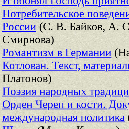
И обонял Господь приятн
Потребительское поведен
России
(С. В. Байков, А. 
Смирнова)
Романтизм в Германии
(На
Котлован. Текст, материа
Платонов)
Поэзия народных традиц
Орден Череп и кости. Док
международная политика