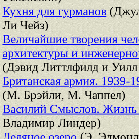
Кухня для гурманов
(Джул
Ли Чейз)
Величайшие творения чел
архитектуры и инженерно
(Дэвид Литтлфилд и Уилл
Британская армия. 1939-1
(М. Брэйли, М. Чаппел)
Василий Смыслов. Жизнь 
Владимир Линдер)
Ледяное озеро
(Э. Эдмонд