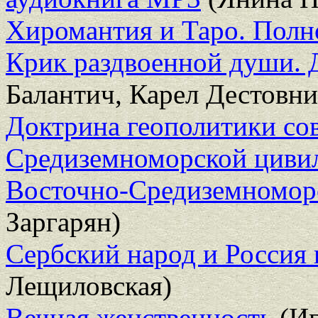
Хиромантия и Таро. Полно
Крик раздвоенной души. 
Балантич, Карел Дестовн
Доктрина геополитики со
Средиземноморской цивил
Восточно-Средиземномор
Заргарян)
Сербский народ и Россия 
Лещиловская)
Вечная женственность
(Иг