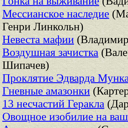
Гонка на выживание
(Вади
Мессианское наследие
(Ма
Генри Линкольн)
Невеста мафии
(Владимир
Воздушная зачистка
(Вале
Шипачев)
Проклятие Эдварда Мунк
Гневные амазонки
(Картер
13 несчастий Геракла
(Дар
Овощное изобилие на ваш