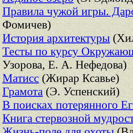
Правила чужой игры. Дар
Фомичев)
История архитектуры
(Хи
Тесты по курсу Окружающ
Узорова, Е. А. Нефедова)
Матисс
(Жирар Ксавье)
Грамота
(Э. Успенский)
В поисках потерянного Е
Книга стервозной мудрос
Жизнь-поле для охоты
(Вл