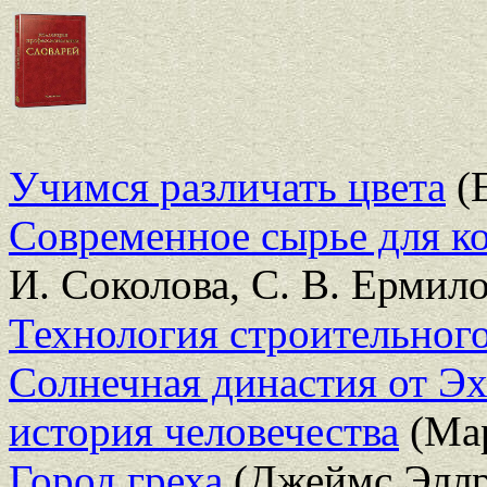
Учимся различать цвета
(Е
Современное сырье для к
И. Соколова, С. В. Ермило
Технология строительного
Солнечная династия от Эх
история человечества
(Мар
Город греха
(Джеймс Эллр