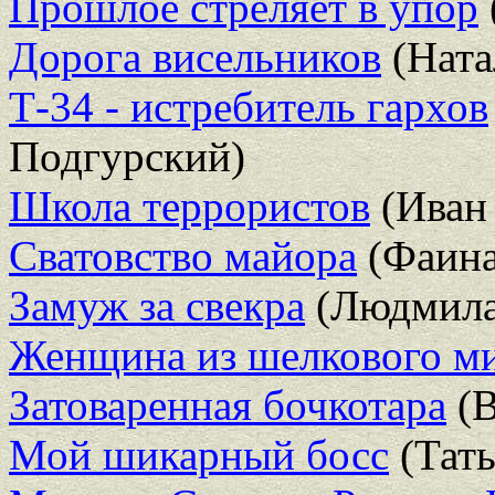
Прошлое стреляет в упор
Дорога висельников
(Ната
Т-34 - истребитель гархов
Подгурский)
Школа террористов
(Иван
Сватовство майора
(Фаина
Замуж за свекра
(Людмила
Женщина из шелкового м
Затоваренная бочкотара
(В
Мой шикарный босс
(Тать