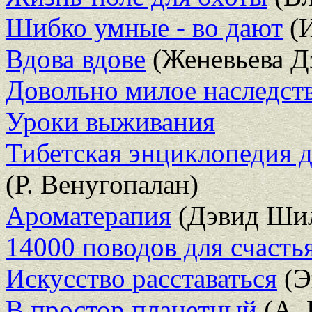
Шибко умные - во дают
(И
Вдова вдове
(Женевьева Д
Довольно милое наследст
Уроки выживания
Тибетская энциклопедия 
(Р. Венугопалан)
Ароматерапия
(Дэвид Шил
14000 поводов для счасть
Искусство расставаться
(Э
В простор планетный
(А. 