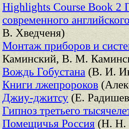
Highlights Course Book 2
современного английского 
В. Хведченя)
Монтаж приборов и систе
Каминский, В. М. Каминс
Вождь Гобустана
(В. И. И
Книги лжепророков
(Алек
Джиу-джитсу
(Е. Радишев
Гипноз третьего тысячеле
Помещичья Россия
(Н. Н.