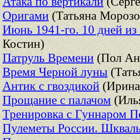
Атака по вертикали
(Серге
Оригами
(Татьяна Морозо
Июнь 1941-го. 10 дней из
Костин)
Патруль Времени
(Пол Ан
Время Черной луны
(Тать
Антик с гвоздикой
(Ирина
Прощание с палачом
(Иль
Тренировка с Гуннаром П
Пулеметы России. Шквал