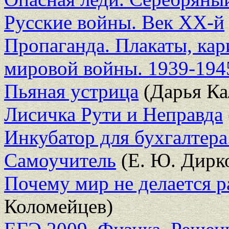
Русские войны. Век ХХ-й
Пропаганда. Плакаты, ка
мировой войны. 1939-194
Пьяная устрица
(Дарья Ка
Лисичка Рути и Неправда
Инкубатор для бухгалтера.
Самоучитель
(Е. Ю. Дирк
Почему мир не делается р
Коломейцев)