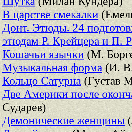
Шутка
(Милан Кундера)
В царстве смекалки
(Емель
Донт. Этюды. 24 подгото
этюдам Р. Крейцера и П. 
Кошачьи язычки
(М. Борг
Музыкальная форма
(И. В
Кольцо Сатурна
(Густав 
Две Америки после оконч
Сударев)
Демонические женщины
(