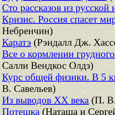
Сто рассказов из русской 
Кризис. Россия спасет ми
Небренчин)
Каратэ
(Рэндалл Дж. Хасс
Все о кормлении грудного
Салли Вендкос Олдз)
Курс общей физики. В 5 к
В. Савельев)
Из выводов XX века
(П. В
Потешка
(Наташа и Серге