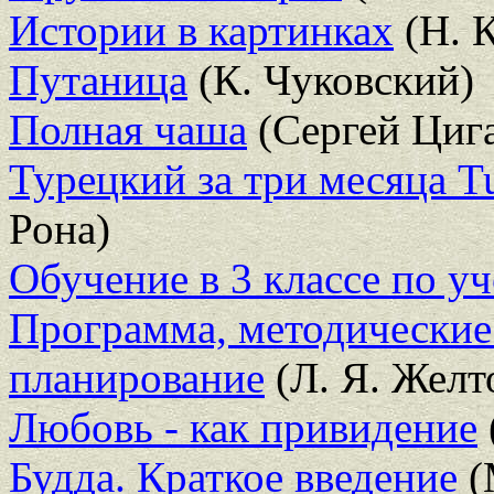
Истории в картинках
(Н. 
Путаница
(К. Чуковский)
Полная чаша
(Сергей Циг
Турецкий за три месяца Tu
Рона)
Обучение в 3 классе по у
Программа, методические
планирование
(Л. Я. Желт
Любовь - как привидение
Будда. Краткое введение
(