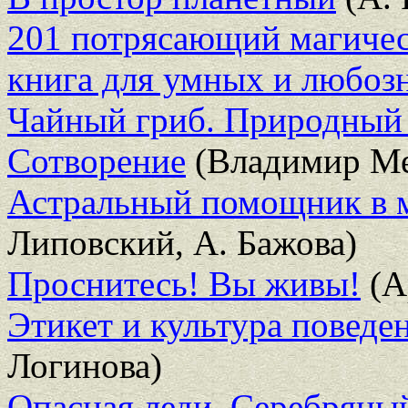
201 потрясающий магичес
книга для умных и любоз
Чайный гриб. Природный 
Сотворение
(Владимир Ме
Астральный помощник в м
Липовский, А. Бажова)
Проснитесь! Вы живы!
(А
Этикет и культура поведе
Логинова)
Опасная леди. Серебряны