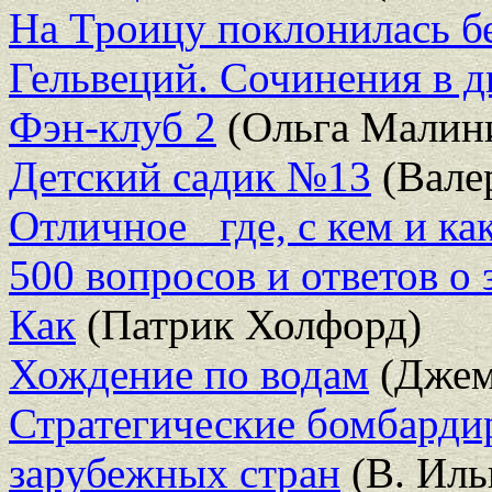
На Троицу поклонилась б
Гельвеций. Сочинения в д
Фэн-клуб 2
(Ольга Малин
Детский садик №13
(Вале
Отличное_ где, с кем и ка
500 вопросов и ответов о 
Как
(Патрик Холфорд)
Хождение по водам
(Джем
Стратегические бомбарди
зарубежных стран
(В. Иль