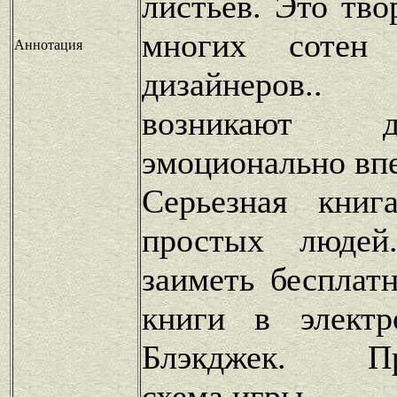
листьев. Это тво
многих сотен
Аннотация
дизайнеров.
возникают 
эмоционально впе
Серьезная книг
простых людей
заиметь бесплат
книги в электр
Блэкджек. Про
схема игры