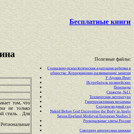
Бесплатные книги
ина
Полезные файлы:
Социально-психологическая адаптация ребенка в
обществе. Коррекционно-развивающие занятия
У Адских Врат
Истребитель полицейских
Перепады
Сюжеты, №11
Техническая литература
Гиперреактивная механика
вает том, что
Создаем водный сад
на не только
Naked Before God Uncovering the Body in Anglo
й стиль. . Для
Saxon England Medieval European Studies 3
Региональные элиты России
. Региональные
Смотрите
интересные
книжки