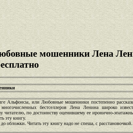
юбовные мошенники Лена Лен
бесплатно
енники
иге Альфонсы, или Любовные мошенники постепенно рассказы
 многочисленных бестселлеров Лена Ленина широко извест
у читателю, по достоинству оценившему ее иронично-эпатажны
ь эту книгу.
 до обложки. Читать эту книгу надо не спеша, с расстановочкой