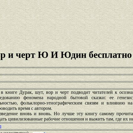
ор и черт Ю И Юдин бесплатно
 книге Дурак, шут, вор и черт подводит читателей к осозна
едованию феномена народной бытовой сказки: ее генезис
ьностью, фольклорно-этнографическим связям и влиянию на 
оводить время с автором.
зведение вновь и вновь. Но лучше эту книгу самому прочита
ать цивилизованные рабочие отношения и выжить там, где их н
m