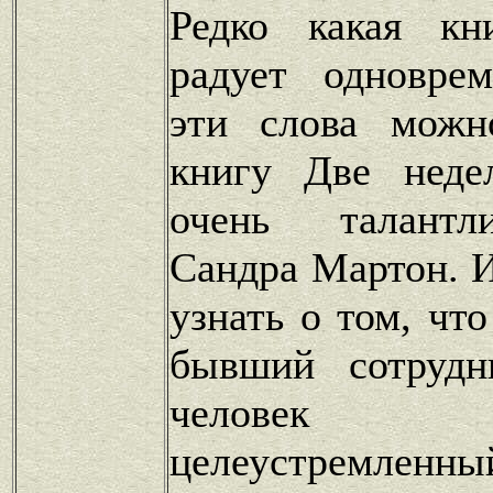
Редко какая кн
радует одновре
эти слова можн
книгу Две неде
очень талантл
Сандра Мартон. 
узнать о том, чт
бывший сотрудн
человек 
целеустремле